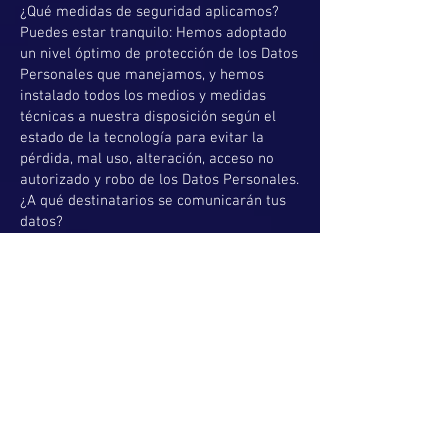
¿Qué medidas de seguridad aplicamos?
Puedes estar tranquilo: Hemos adoptado
un nivel óptimo de protección de los Datos
Personales que manejamos, y hemos
instalado todos los medios y medidas
técnicas a nuestra disposición según el
estado de la tecnología para evitar la
pérdida, mal uso, alteración, acceso no
autorizado y robo de los Datos Personales.
¿A qué destinatarios se comunicarán tus
datos?
Tus datos no se cederán a terceros, salvo
obligación legal. En concreto se
comunicarán a la Agencia Estatal de la
Administración Tributaria y a bancos y
entidades financieras para el cobro del
servicio prestado o producto adquirido
Como a los encargados del tratamiento
necesarios para la ejecución del acuerdo.
En caso de compra o pago, si eliges
alguna aplicación, web, plataforma, tarjeta